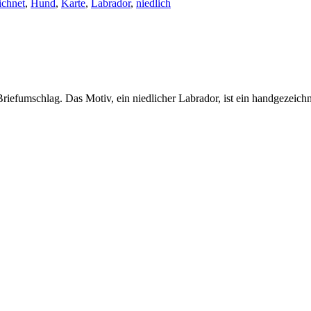
ichnet
,
Hund
,
Karte
,
Labrador
,
niedlich
fumschlag. Das Motiv, ein niedlicher Labrador, ist ein handgezeichnete