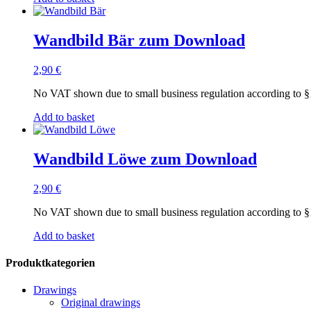
Wandbild Bär zum Download
2,90
€
No VAT shown due to small business regulation according to
Add to basket
Wandbild Löwe zum Download
2,90
€
No VAT shown due to small business regulation according to
Add to basket
Produktkategorien
Drawings
Original drawings