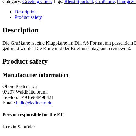
Category:
Greeting Cards
Tags:
Bleistiftportrait
,
Grußkarte
,
handgeze
Description
Product safety
Description
Die Grußkarte ist eine Klappkarte im Din A6 Format mit passendem Brie
gedruckt wurde. Die Karte und der Briefumschlag sind cremeweiß.
Product safety
Manufacturer information
Obere Pleitenstr. 2
97297 Waldbüttelbrunn
Telefon: +4915908498421
Email:
hallo@ksfineart.de
Person responsible for the EU
Kerstin Schröder