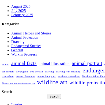
August 2025
July 2025
February 2025
Kategorien
Animal Heroes and Stories
Animal Protection
Drawing
Endangered Species
General
Work in Progress
animal facts
animal portrait
animal illustration
animal
endanger
cat portrait
city pigeon
dog portrait
drawing
drawing with meaning
nature blog
nature illustration
nature loving art
northern white rhino
Northern White Rhino
wildlife art
wildlife protecti
Tomba the mountaineering cat
Search
Search
Imprint